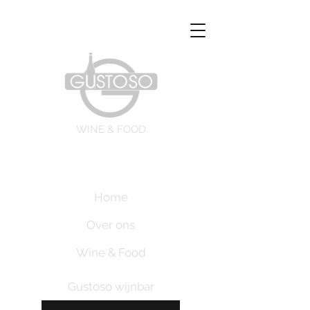
WINE & FOOD
Home
Over ons
Wine & Food
Gustoso wijnbar