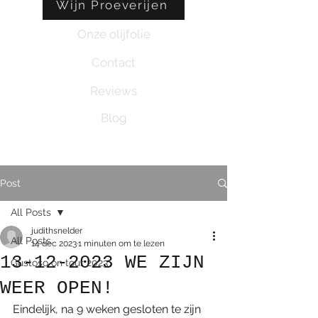
Wijn Proeverijen
Onze olijfolie
Contact
Reviews
Blog
Post
All Posts
judithsnelder
All Posts
14 dec 2023
1 minuten om te lezen
13-12-2023 WE ZIJN
Gustoso on tour 2023
WEER OPEN!
Eindelijk, na 9 weken gesloten te zijn 