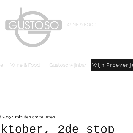
WINE & FOOD
ie
Wine & Food
Gustoso wijnbar
Wijn Proeverij
t 2023
1 minuten om te lezen
oktober, 2de stop