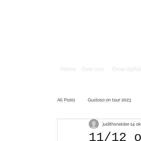
Home
Over ons
Onze olijfol
All Posts
Gustoso on tour 2023
judithsnelder
14 ok
11/12 