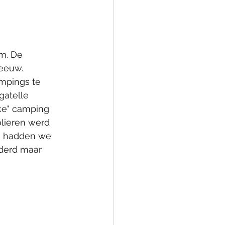
m. De 
eeuw. 
mpings te 
gatelle 
ke" camping 
lieren werd 
en hadden we 
uderd maar 